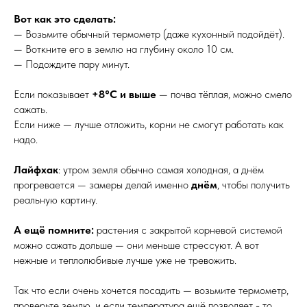
Вот как это сделать:
— Возьмите обычный термометр (даже кухонный подойдёт).
— Воткните его в землю на глубину около 10 см.
— Подождите пару минут.
Если показывает
+8°C и выше
— почва тёплая, можно смело
сажать.
Если ниже — лучше отложить, корни не смогут работать как
надо.
Лайфхак
: утром земля обычно самая холодная, а днём
прогревается — замеры делай именно
днём
, чтобы получить
реальную картину.
А ещё помните:
растения с закрытой корневой системой
можно сажать дольше — они меньше стрессуют. А вот
нежные и теплолюбивые лучше уже не тревожить.
Так что если очень хочется посадить — возьмите термометр,
проверьте землю, и если температура ещё позволяет - то