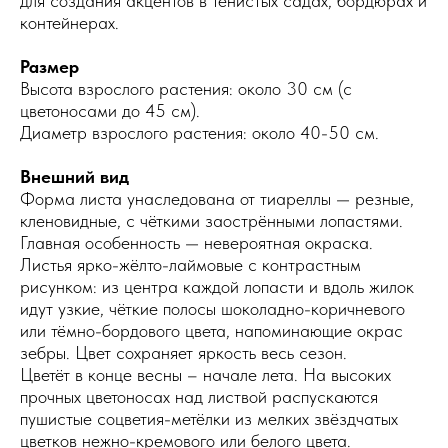
для создания акцентов в тенистых садах, бордюрах и
контейнерах.
Размер
Высота взрослого растения: около 30 см (с
цветоносами до 45 см).
Диаметр взрослого растения: около 40-50 см.
Внешний вид
Форма листа унаследована от тиареллы — резные,
кленовидные, с чёткими заострёнными лопастями.
Главная особенность — невероятная окраска.
Листья ярко-жёлто-лаймовые с контрастным
рисунком: из центра каждой лопасти и вдоль жилок
идут узкие, чёткие полосы шоколадно-коричневого
или тёмно-бордового цвета, напоминающие окрас
зебры. Цвет сохраняет яркость весь сезон.
Цветёт в конце весны – начале лета. На высоких
прочных цветоносах над листвой распускаются
пушистые соцветия-метёлки из мелких звёздчатых
цветков нежно-кремового или белого цвета.